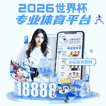
注册入口
全天更新 ·
hth华体网页版
登录入口
赛事实时同步
无论您身在何处，
hth华体网页版登录入口APP
为
您带来高速、高清、稳定的观赛体验。
下载客户端
网页端访问