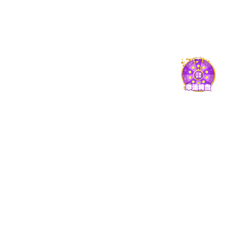
互动内容
提供多种媒体形式如图文、短视频、集锦回顾，提升hth华
体网页版登录入口 的平台使用粘性与用户参与感。
多维安全防御模型
hth华体网页版登录入口从多个层面构建立体式防御体系，
涵盖数据传输、账户操作与隐私保护，力求为用户营造安
全、稳定的使用体验。