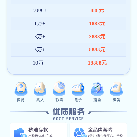
1、鲍曼对转会传闻的回应
面对不断升温的转会传闻，鲍曼首先强调了他对于霍
芬海姆俱乐部的忠诚。他表示：“我现在只关注球队的
发展，希望能帮助球队在新赛季取得更好的成绩。”这
种态度显示出他并不想被外界干扰，并希望通过实际
表现来证明自己的能力。
此外，鲍曼也提到，与其担心未来的不确定性，不如
把精力放在训练和比赛中。他认为，每场比赛都是一
个展示自我的机会，这样才能赢得教练和球迷的认
可。他还补充说：“如果我在比赛中表现出色，自然会
有更多机会。”
最终，鲍曼重申了自己的立场，即他没有接到任何来