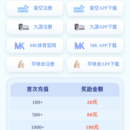
2026-06-01 23:08
64 次阅读
首页
/
体育头条
今夏，德国足球转会市场异常活跃，各大俱乐部纷纷
进行人员调整。在这一背景下，霍芬海姆的门将鲍曼
成为媒体关注的焦点。随着诺伊尔伤病恢复不佳，他
是否会成为德国国家队的新守门员替代者，引发了大
量讨论。鲍曼在接受采访时对此进行了回应，明确表
示自己专注于当前的俱乐部表现，而不是外界的传
闻。此外，鲍曼还谈到了自己的职业目标和对未来的
期待。本文将从四个方面详细分析鲍曼在转会传闻中
的态度、诺伊尔的伤情对国家队的影响、霍村在新赛
季中的布局，以及鲍曼个人职业发展的展望。