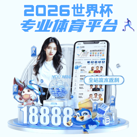
注册入口
全天更新 ·
hth华体网页版
登录入口
赛事实时同步
无论您身在何处，
hth华体网页版登录入口APP
为
您带来高速、高清、稳定的观赛体验。
下载客户端
网页端访问