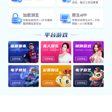
自国家队或其他俱乐部关于转会的正式邀请。这一声
明不仅消除了外界的一些猜测，也表明他目前专注于
发挥出最佳状态。
2、诺伊尔伤情对国家队影响
作为德国国家队的重要一员，诺伊尔近期因为伤病问
题缺席了一些重要比赛。这无疑给球队造成了一定程
度上的困扰，因为他的领导能力和稳定性是球队防线
的重要保障。在这样的情况下，媒体开始频繁讨论潜
在替代者，其中就包括了鲍曼。
然而，从长远来看，诺伊尔能否及时恢复健康，将直
接影响到国家队在国际赛事中的竞争力。如果他能够
顺利复出，将为球队带来巨大的信心。但如果不能，
那德国队可能需要迅速找到新的主力门将，以应对即