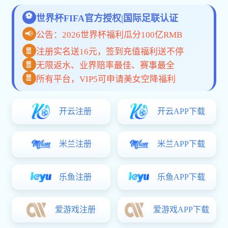
阿根廷国家队启程前往堪萨斯进行
世界杯前最后备战活动