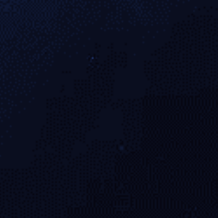
过强化心理建设和情感
持，这也是阿尔特塔布
重要举措。从提升整体
现出这笔交易的重要意
。
选择。这不仅展示了俱
天为目标，共同谱写属