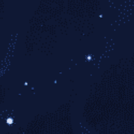
调战术多样性，而约克雷斯正好契合这一理念。他可以胜任多个
比赛需要进行调整。这一特点使得阿尔特塔可以更加灵活地安排
快，对球员综合素质要求也越来越高。约克雷斯具备很强的适应
于临场调整尤为关键。特别是在关键时刻，阿尔特塔可以根据局
配置不足而导致战术失效。
置于不同位置，让他体验多种角色，也有助于其自身技能的发展
业生涯打下坚实基础，同时也为球队带来更多的不确定性，让对
年才俊培养
充满潜力的新星，不仅是为了当下，更是为了给青训体系树立榜
人才，通过他的成功经历，能够激励更多年轻球员努力追求自己