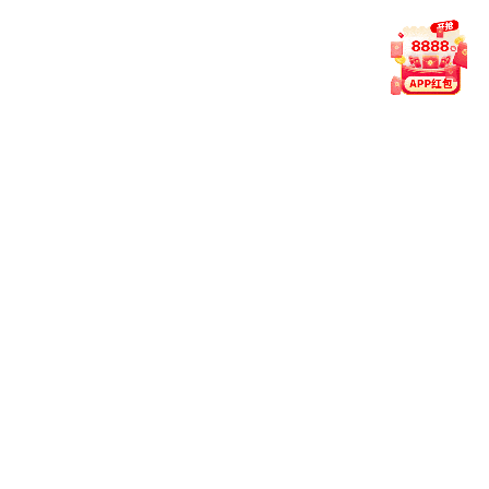
来。这种透明度增强了每个人对俱乐部目标认同感，
有助于形成团结向上的氛围，让整个团队朝着同一个
方向努力前行。
4、两支球队相互影响
随着赛事的发展，两支球队之间形成了良性的竞争关
系。一方面，强者恒强，对于三明队来说，与厦门这
样的强敌交锋，无疑提供了宝贵学习机会。在赛场
上，他们可以直观地了解到自己目前所处的位置，以
及未来需要努力追赶的目标，这种刺激促使他们不断
提升自我。
另一方面，对于厦门来说，与较弱对手交手也要求他
们不断保持警惕，以免被轻视所导致士气下降。因
此，每次与不同实力水平球队交锋，不仅考验着各自